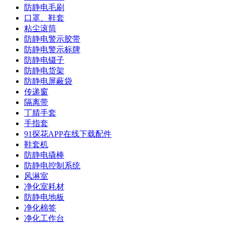
防静电毛刷
口罩、鞋套
粘尘滚筒
防静电警示胶带
防静电警示标牌
防静电镊子
防静电货架
防静电屏蔽袋
传递窗
隔离带
丁腈手套
手指套
91探花APP在线下载配件
鞋套机
防静电撬棒
防静电控制系统
风淋室
净化室耗材
防静电地板
净化棉签
净化工作台